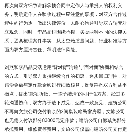
再次向双方细致讲解承揽合同中定作人与承揽人的权利义
务，明确定作人在验收过程中应注意的事项，对双方合作过
程中的行为逐一做出法律评价，以耐心沟通引导双方转变对
立观念。同时，李晶晶也围绕承揽、买卖两种不同的法律关
系，逐条梳理案件事实，从太空舱质量问题、行业标准等方
面为双方厘清责任、释明法律风险。
刘燕和李晶晶灵活运用“背对背”沟通与“面对面”协商相结合
的方式，引导双方秉持继续合作的初衷，逐步回归理性，对
赔偿金额与定作款金额进行细致核算，反复斟酌双方利益平
衡点，提出“款项折抵、一揽子结清”的可行性方案。经过多
轮沟通协商，双方终于放下成见，达成一致意见，建筑公司
不再向文旅公司交付剩余的2间集装箱民宿房屋，文旅公司
也无需支付该部分83000元定作款；建筑公司自愿减免部分
承揽费用、维修费等费用，文旅公司仅需向建筑公司支付定