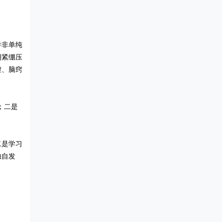
并非单纯
期紧绷压
虚、脑窍
；二是
二是学习
独自发