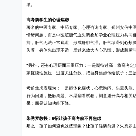
绩。
高考前学生的心理焦虑
著名的中医专家、中药专家、心理咨询专家、郑州安信中
情绪问题，而是中医脏腑气血失调叠加学业心理压力共同
抑，肝气无法正常疏泄，形成肝郁气滞。肝气堵滞则心烦
失养，身体先出现不适，反过来放大内心恐慌，形成脏腑
“另外，还有心理层面三重压力：一是期待过高，将高考定
家庭隐性施压，过度关注分数，把自身焦虑传给孩子；三是
考前焦虑表现为：一是躯体化症状，心慌胸闷、头晕头胀
行为回避，抵触刷题、不愿翻看试卷，刻意避开高考相关
呆；四是认知功能下降。
朱秀罗教授：6招让孩子高考前不再焦虑
那么，孩子如何避免这些现象？让孩子轻装前进？朱秀罗主