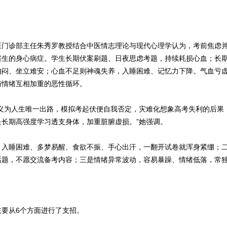
医门诊部主任朱秀罗教授结合中医情志理论与现代心理学认为，考前焦虑
催生的身心病症。学生长期伏案刷题、日夜思虑考题，持续耗损心血；长
胸闷、坐立难安；心血不足则神魂失养，入睡困难、记忆力下降。气血亏
与情绪互相加重的恶性循环。
义为人生唯一出路，模拟考起伏便自我否定，灾难化想象高考失利的后果
长期高强度学习透支身体，加重脏腑虚损。”她强调。
、入睡困难、多梦易醒、食欲不振、手心出汗，一翻开试卷就浑身紧绷；
话题，不愿交流备考内容；三是情绪异常波动，容易暴躁、情绪低落，常
要从6个方面进行了支招。