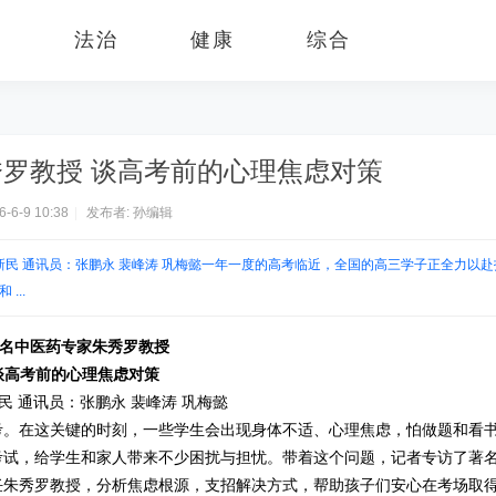
益
法治
健康
综合
罗教授 谈高考前的心理焦虑对策
6-6-9 10:38
|
发布者:
孙编辑
新民 通讯员：张鹏永 裴峰涛 巩梅懿一年一度的高考临近，全国的高三学子正全力以赴
...
名中医药专家朱秀罗教授
谈高考前的心理焦虑对策
民 通讯员：张鹏永 裴峰涛 巩梅懿
考。在这关键的时刻，一些学生会出现身体不适、心理焦虑，怕做题和看
考试，给学生和家人带来不少困扰与担忧。带着这个问题，记者专访了著
任朱秀罗教授，分析焦虑根源，支招解决方式，帮助孩子们安心在考场取