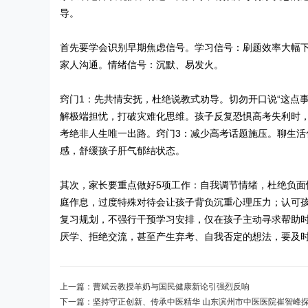
导。
首先要学会识别早期焦虑信号。学习信号：刷题效率大幅
家人沟通。情绪信号：沉默、易发火。
窍门1：先共情安抚，杜绝说教式劝导。切勿开口说“这点事
解极端担忧，打破灾难化思维。孩子反复恐惧高考失利时
考绝非人生唯一出路。窍门3：减少高考话题施压。聊生活化
感，舒缓孩子肝气郁结状态。
其次，家长要重点做好5项工作：自我调节情绪，杜绝负
庭作息，过度特殊对待会让孩子背负沉重心理压力；认可
复习规划，不强行干预学习安排，仅在孩子主动寻求帮助
厌学、拒绝交流，甚至产生弃考、自我否定的想法，要及
上一篇：
曹斌云教授羊奶与国民健康新论引强烈反响
下一篇：
坚持守正创新、传承中医精华 山东滨州市中医医院崔智峰