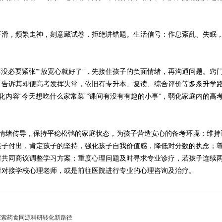
下滑，频繁走神，刻意藏试卷，拒绝讲错题。生活信号：作息紊乱、失眠
没必要紧张”“放宽心就好了”，先接住孩子的负面情绪，再沟通问题。窍门
，告诉其即便高考发挥失常，依旧有专升本、复读、综合评价等多条升学
内容“今天想吃什么家常菜”“课间有没有有趣的小事”，弱化家庭内的高
面情绪传导，保持平稳松弛的家庭状态，为孩子营造安心的备考环境；维持
孩子付出，肯定孩子的坚持，强化孩子自我价值感，降低对分数的执念；
时共同商议调整学习方案；重度心理问题及时寻求专业诊疗，若孩子连续
时对接学校心理老师，或是前往医院进行专业的心理咨询及治疗。
探索药食同源科研转化新路径