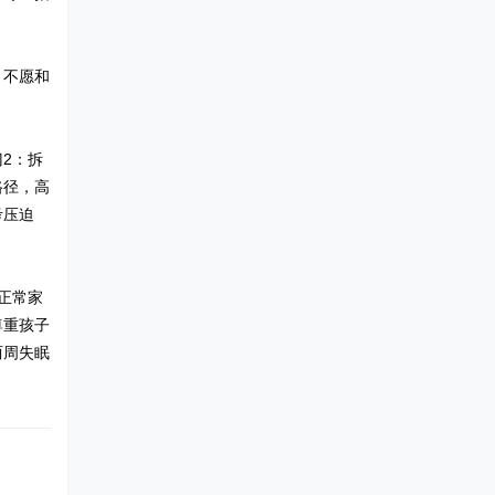
，不愿和
2：拆
路径，高
考压迫
正常家
尊重孩子
两周失眠