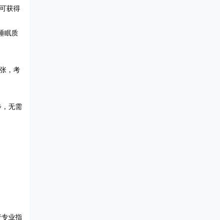
可获得
睡眠质
紧张，考
步，无需
。
行专业指