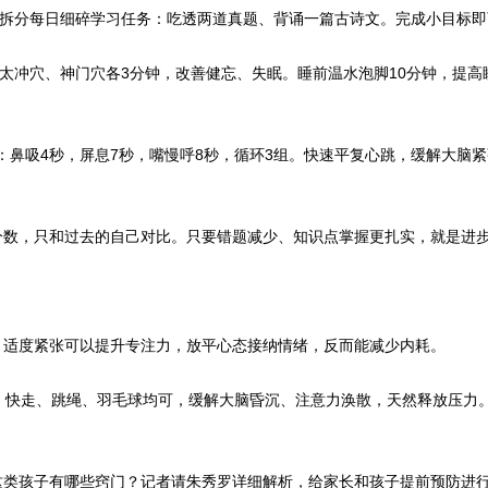
，拆分每日细碎学习任务：吃透两道真题、背诵一篇古诗文。完成小目标即
揉太冲穴、神门穴各3分钟，改善健忘、失眠。睡前温水泡脚10分钟，提高
用：鼻吸4秒，屏息7秒，嘴慢呼8秒，循环3组。快速平复心跳，缓解大脑
分数，只和过去的自己对比。只要错题减少、知识点掌握更扎实，就是进
，适度紧张可以提升专注力，放平心态接纳情绪，反而能减少内耗。
，快走、跳绳、羽毛球均可，缓解大脑昏沉、注意力涣散，天然释放压力
这类孩子有哪些窍门？记者请朱秀罗详细解析，给家长和孩子提前预防进