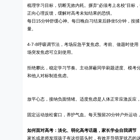
梳理学习目标，切断无效内耗。摒弃“必须考上名校”目标
正向心理反馈，缓解对高考未知结果的恐惧。
每日15分钟舒缓心神。每日晚自习结束后静坐5分钟，按
量。
4-7-8呼吸调节法，考场应急平复焦虑。考前、做题时使
场突发焦虑可立刻使用。
拒绝攀比，稳定学习节奏。主动屏蔽同学刷题进度、模考
和他人对标制造焦虑。
放平心态，接纳负面情绪。适度焦虑是人体正常应激反应
固定运动放松窗口，养护气血。每天预留20分钟户外运动
如何面对高考：淡化、弱化高考话题，家长学会自我调节
家长或老师发现孩子有这些苗头时，有效开导萌芽状态的