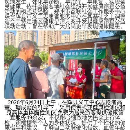
疾病发生，强化早诊断、早治疗、早康复，实现全
民健康。依托全国各地社会组织开展健康筛查公益
活动的模式及经验，郑州市益联社会工作服务中心
联合辉县市义工志愿者服务中心
在其基础之上调整
适合于特定地区健康早筛方案并发起健康筛查公益
联动活动，旨在帮助广大居民更早发现健康隐患。
2026
年
6
月
24
日
上午
，在
辉县义工中心
志愿者高
莹
、琚成霞
的引导下，采用便携式
亚健康检测仪和
身高体重体脂检测仪
免费为居民游客提供健康筛
查服务
49
余次
，
不仅耐心细致地为民众进行体
检，还根据每个人的身体状况，提供了个性化的健
康指导和建议。了解自己动脉硬化指数、血管年龄