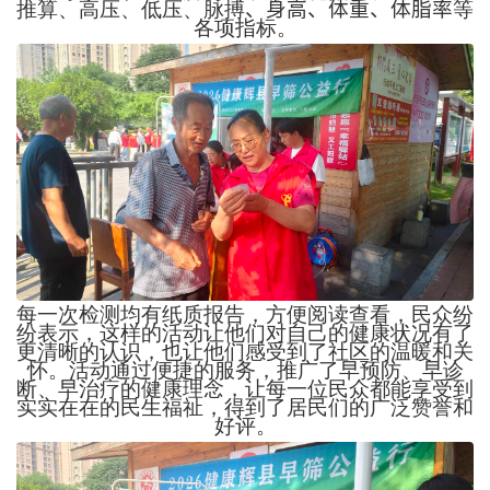
推算、高压、低压、脉搏
、
身高、体重、体脂率
等
各项指标。
每一次检测均有纸质报告，方便阅读查看，民众纷
纷表示，这样的活动让他们对自己的健康状况有了
更清晰的认识，也让他们感受到了社区的温暖和关
怀。活动通过便捷的服务，推广了早预防、早诊
断、早治疗的健康理念，让每一位民众都能享受到
实实在在的民生福祉，得到了居民们的广泛赞誉和
好评。