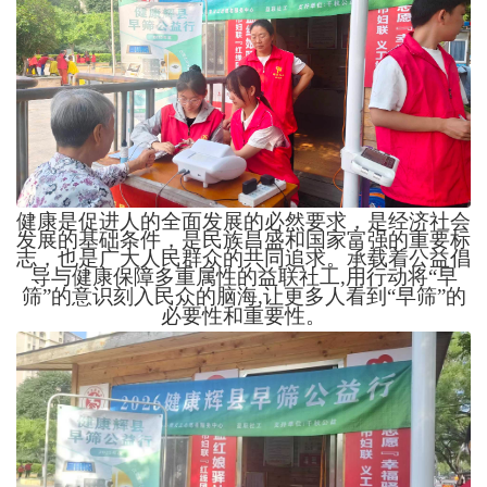
健康是促进人的全面发展的必然要求，是经济社会
发展的基础条件，是民族昌盛和国家富强的重要标
志，也是广大人民群众的共同追求。承载着公益倡
导与健康保障多重属性的益联社工
,
用行动将“早
筛”的意识刻入民众的脑海
,
让更多人看到“早筛”的
必要性和重要性。