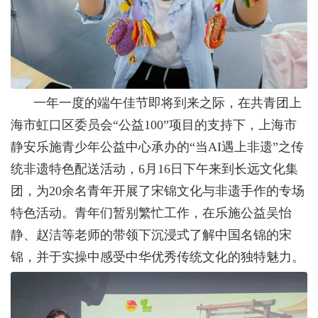
一年一度的端午佳节即将到来之际，在共青团上
海市虹口区委员会“公益
100
”项目的支持下，上海市
静安乐施青少年公益中心承办的“当
AI
遇上非遗”之传
统非遗特色配送活动，
6
月
16
日下午来到长远文化集
团，为
20
余名青年开展了宋锦文化与非遗手作的专场
特色活动。青年们暂别繁忙工作，在乐施公益吴怡
静、赵洁等老师的带领下沉浸式了解中国名锦的宋
锦，并于实操中感受中华优秀传统文化的独特魅力。