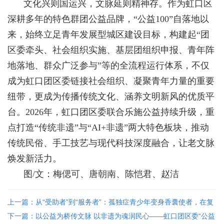
文化兴则国运兴，文脉延则精神存。作为虹口区
深耕多年的特色群团公益品牌，“公益
100
”自落地以
来，始终立足青年发展型城区建设目标，构建起“团
区委牵头、社会组织实施、基层团组织申报、青年阵
地落地、群众广泛参与”等的全流程运行体系，不仅
成为虹口团区委链接社会组织、凝聚青年力量的重要
纽带，更成为传播传统文化、涵养文明新风的优质平
台。
2026
年，虹口团区委联合乐施公益持续升级，重
点打造“传统非遗”与“
AI+
非遗”两大特色板块，推动
传统民俗、手工技艺与现代科技深度融合，让老文脉
焕发新活力。
图
/
文：梅偲可、唐朝南、陈恺君、赵洁
上一篇：从“受助者”到“服务者”：孤独症青少年变身香囊使者，在复
兴公园完成一场双向奔赴的融合实践
下一篇：以公益为桥传文脉 以非遗为魂润民心——虹口团区委“公益