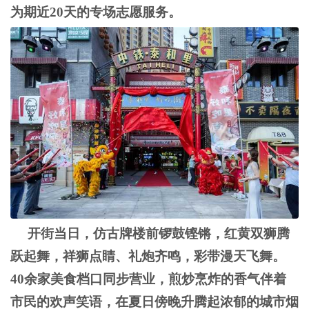
为期近20天的专场志愿服务。
开街当日，仿古牌楼前锣鼓铿锵，红黄双狮腾
跃起舞，祥狮点睛、礼炮齐鸣，彩带漫天飞舞。
40余家美食档口同步营业，煎炒烹炸的香气伴着
市民的欢声笑语，在夏日傍晚升腾起浓郁的城市烟