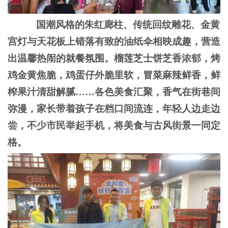
国潮风格的朱红廊柱、传统回纹雕花、金黄
宫灯与天花板上错落有致的油纸伞相映成趣，营造
出温馨热闹的就餐氛围。榴莲芝士饼芝香浓郁，烤
鸡金黄焦脆，鸡蛋仔外脆里软，冒菜麻辣鲜香，鲜
榨果汁清甜解腻
……各色美食汇聚，香气在街巷间
弥漫，家长带着孩子在档口间流连，年轻人边走边
尝，不少市民举起手机，将美食与古风街景一同定
格。